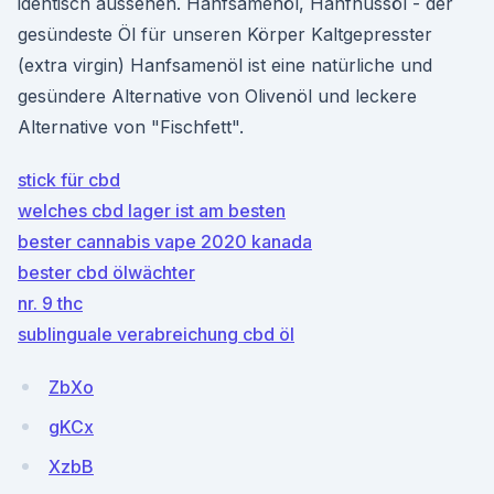
identisch aussehen. Hanfsamenöl, Hanfnussöl - der
gesündeste Öl für unseren Körper Kaltgepresster
(extra virgin) Hanfsamenöl ist eine natürliche und
gesündere Alternative von Olivenöl und leckere
Alternative von "Fischfett".
stick für cbd
welches cbd lager ist am besten
bester cannabis vape 2020 kanada
bester cbd ölwächter
nr. 9 thc
sublinguale verabreichung cbd öl
ZbXo
gKCx
XzbB